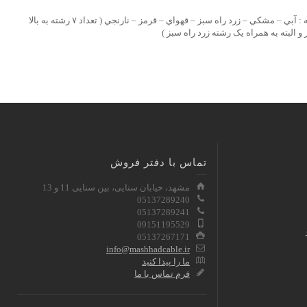
۵- رنگبندي به ترتيب تعداد رشته : آبي – مشکي – زرد راه سبز – قهواي – قرمز – نارنجي ( تعداد ۷ رشته به بالا
البته به همراه يک رشته زرد راه سبز )
تماس با دفتر فروش
مشهد، خیابان سنایی، بین سنایی 11 و 13
05137289240
05137289241
09151195529
05137267171
info@mashhadcable.ir
ما را پیدا کنید
فرم تماس با ما