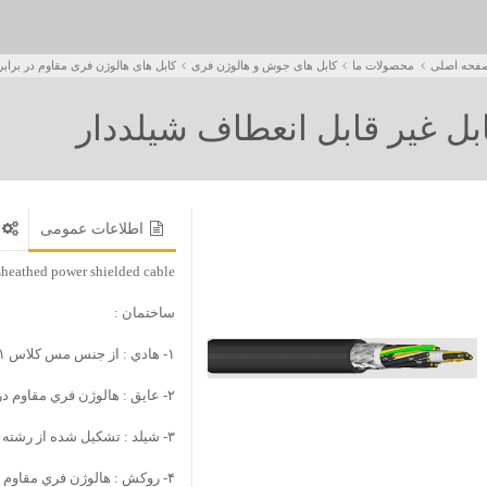
فحه اصلی
محصولات ما
کابل های جوش و هالوژن فری
کابل های هالوژن فری مقاوم در براب
بل غير قابل انعطاف شيلددار
اطلاعات عمومی
heathed power shielded cable
ساختمان :
۱- هادي : از جنس مس کلاس ۱ .
۲- عايق : هالوژن فري مقاوم در برابر شعله .
۳- شيلد : تشکيل شده از رشته هاي مسي قلع اندود و بافته شده يا استرند شده و يا SOZ شده .
۴- روکش : هالوژن فري مقاوم در برابر شعله.