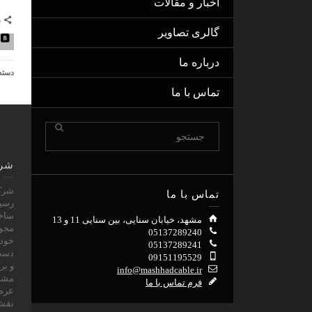
اخبار و مقالات
ب
گالری تصاویر
درباره ما
دسته
تماس با ما
شرک
تماس با ما
رسيد
ساخت
مشهد، خیابان سنایی، بین سنایی 11 و 13
05137289240
خود 
05137289241
09151195529
و بر
info@mashhadcable.ir
مشتر
فرم تماس با ما
عرصه
نقش 