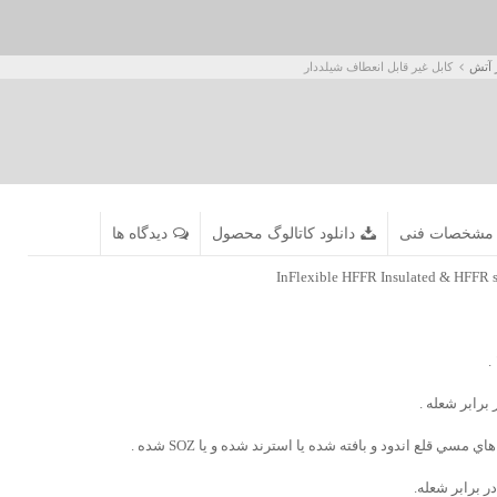
ر آتش
کابل غير قابل انعطاف شيلددار
مشخصات فنی
دانلود کاتالوگ محصول
دیدگاه ها
InFlexible HFFR Insulated & HFFR s