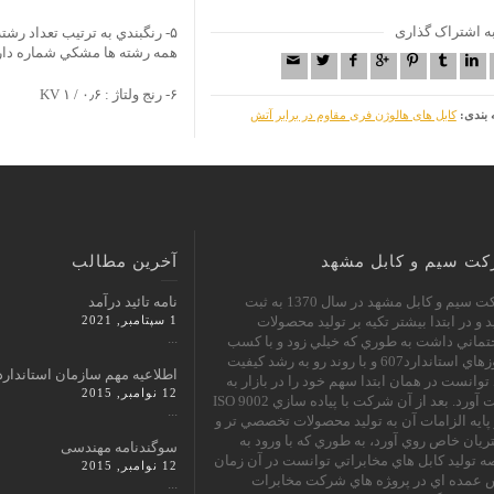
ه اشتراک گذاری
همه رشته ها مشکي شماره دار و 
۶- رنج ولتاژ : ۰٫۶ / ۱ KV
 بندی:
کابل های هالوژن فری مقاوم در برابر آتش
ت سیم و کابل مشهد
آخرین مطالب
شرکت سيم و كابل مشهد در سال 1370 به ثبت
نامه تائید درآمد
 و در ابتدا بيشتر تكيه بر توليد محصولات
1 سپتامبر, 2021
...
ماني داشت به طوري كه خيلي زود و با كسب
مجوزهاي استاندارد607 و با روند رو به رشد كيفيت
اطلاعیه مهم سازمان استاندارد
توانست در همان ابتدا سهم خود را در بازار به
12 نوامبر, 2015
دست آورد. بعد از آن شركت با پياده سازي ISO 9002
...
 پايه الزامات آن به توليد محصولات تخصصي تر و
يان خاص روي آورد، به طوري كه با ورود به
سوگندنامه مهندسی
 توليد كابل هاي مخابراتي توانست در آن زمان
12 نوامبر, 2015
عمده اي در پرو‍‍‍‍‍‍‍‍‍‍ژه هاي شركت مخابرات
...