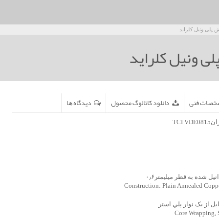
ش پلی ونيل کلرايد
لی ونيل کلرايد
خصات فنی
دانلود کاتالوگ محصول
دیدگاه ها
TCI
 شده به قطر ميليمتر۰٫۶
Construction: Plain Annealed Cop
 از يک نوار پلي استر
Core Wrapping, 