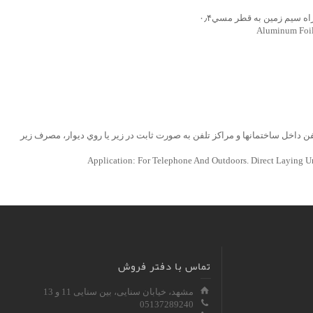
راه سيم زمين به قطر مسي۰٫۴
Aluminum Foil
 داخل ساختمانها و مراکز تلفن به صورت ثابت در زير يا روي ديوار، مصرف زير
Application: For Telephone And Outdoors. Direct Laying U
تماس با دفتر فروش
مشهد، خیابان سنایی، بین سنایی 11 و 13
05137289240