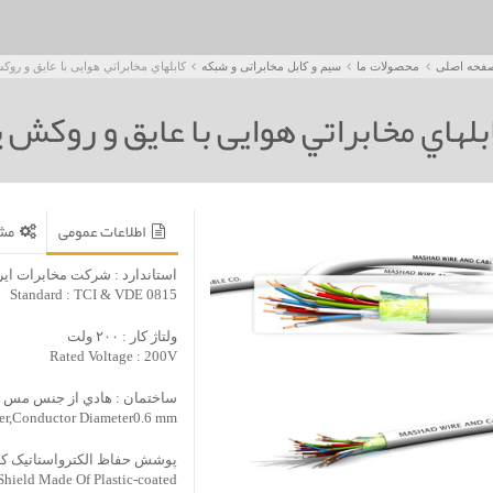
فحه اصلی
محصولات ما
سیم و کابل مخابراتی و شبکه
کابلهاي مخابراتي هوایی با عايق و روک
بلهاي مخابراتي هوایی با عايق و روکش پ
اطلاعات عمومی
مش
استاندارد : شرکت مخابرات ايران VDE0815
Standard : TCI & VDE 0815
ولتاژ کار : ۲۰۰ ولت
Rated Voltage : 200V
ساختمان : هادي از جنس مس انيل
per,Conductor Diameter0.6 mm
پوشش حفاظ الکترواستاتيک کابل
Shield Made Of Plastic-coated