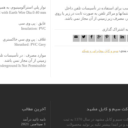
نوار پلي استرآلومينيوم، به هم
ب برای استفاده در تأسيسات تلفن داخل
 with Earth Wire Dia.0.40 mm
مانها و مراکز تلفن به صورت ثابت در زير يا روي
ر، مصرف زير زميني از آن مجاز نمي باشد.
عايق : پی وی سی
Insulation: PVC
ه اشتراک گذاری
غلاف : پي وي سي خاکستري
Sheathed: PVC Grey
 بندی:
سیم و کابل مخابراتی و شبکه
موارد مصرف : در تأسيسات تلفن
زميني از آن مجاز نمي باشد.
nderground Is Not Permissible
ت سیم و کابل مشهد
آخرین مطالب
شرکت سيم و كابل مشهد در سال 1370 به ثبت
نامه تائید درآمد
 و در ابتدا بيشتر تكيه بر توليد محصولات
1 سپتامبر, 2021