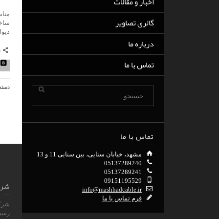
اخبار و مقالات
مناس
گالری تصاویر
ساخت
ديوا
درباره ما
ب
تماس با ما
دسته
تماس با ما
مشهد، خیابان سنایی، بین سنایی 11 و 13
05137289240
05137289241
09151195529
شرک
info@mashhadcable.ir
فرم تماس با ما
رسيد