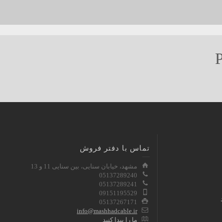
P
تماس با دفتر فروش
مشهد، خیابان سنایی، بین سنایی 11 و 13
05137289240
05137289241
09151195529
05137267171
info@mashhadcable.ir
ما را پیدا کنید