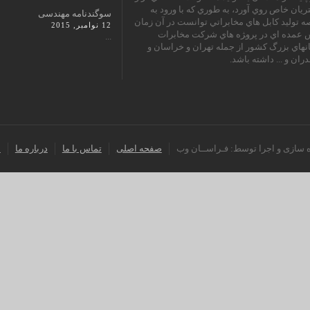
يان خاص روي آورد، به طوري كه با ورود به
سوگندنامه مهندسی
 توليد كابل هاي مخابراتي توانست در آن زمان
12 نوامبر, 2015
عمده اي در پرو‍‍‍‍‍‍‍‍‍‍ژه هاي شركت مخابرات
...
نهاي بزرگ كشور از جمله تهران و خراسان و
دران و ... داشته باشد.
ه سازی و اجرا توسط: فـراســان وب
صفحه اصلی
تماس با ما
درباره ما
م