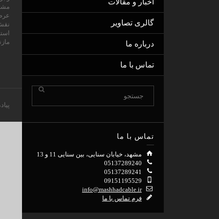
اخبار و مقالات
مشتر
عرصه
گالری تصاویر
نقش 
استا
مازن
درباره ما
تماس با ما
پیاد
تماس با ما
مشهد، خیابان سنایی، بین سنایی 11 و 13
05137289240
05137289241
09151195529
info@mashhadcable.ir
فرم تماس با ما