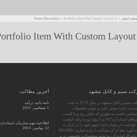
فحه اصلی
Portfolio Item With Custom Layout 3
Home Decoration
ortfolio Item With Custom Layout
ت سیم و کابل مشهد
آخرین مطالب
شرکت سيم و كابل مشهد در سال 1370 به ثبت
نامه تائید درآمد
 و در ابتدا بيشتر تكيه بر توليد محصولات
1 سپتامبر, 2021
...
ماني داشت به طوري كه خيلي زود و با كسب
مجوزهاي استاندارد607 و با روند رو به رشد كيفيت
اطلاعیه مهم سازمان استاندارد
توانست در همان ابتدا سهم خود را در بازار به
12 نوامبر, 2015
دست آورد. بعد از آن شركت با پياده سازي ISO 9002
...
 پايه الزامات آن به توليد محصولات تخصصي تر و