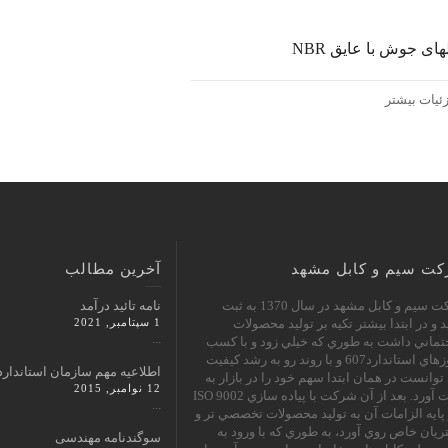
های جوش با عايق NBR
ئیات بیشتر
ت سیم و کابل مشهد
آخرین مطالب
شرکت سيم و كابل مشهد در سال 1370 به ثبت
نامه تائید درآمد
 و در ابتدا بيشتر تكيه بر توليد محصولات
1 سپتامبر, 2021
...
ماني داشت به طوري كه خيلي زود و با كسب
مجوزهاي استاندارد607 و با روند رو به رشد كيفيت
اطلاعیه مهم سازمان استاندارد
توانست در همان ابتدا سهم خود را در بازار به
12 نوامبر, 2015
دست آورد. بعد از آن شركت با پياده سازي ISO 9002
...
 پايه الزامات آن به توليد محصولات تخصصي تر و
يان خاص روي آورد، به طوري كه با ورود به
سوگندنامه مهندسی