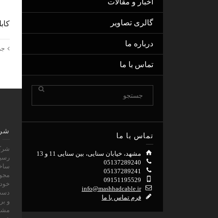
اخبار و مقالات
گالری تصاویر
کابل
درباره ما
جز
تماس با ما
شرک
تماس با ما
مشهد، خیابان سنایی، بین سنایی 11 و 13
رسيد
05137289240
ساخت
05137289241
09151195529
خود 
info@mashhadcable.ir
فرم تماس با ما
و بر
مشتر