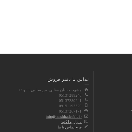
تماس با دفتر فروش
مشهد، خیابان سنایی، بین سنایی 11 و 13
05137289240
05137289241
09151195529
05137267171
info@mashhadcable.ir
ما را پیدا کنید
فرم تماس با ما